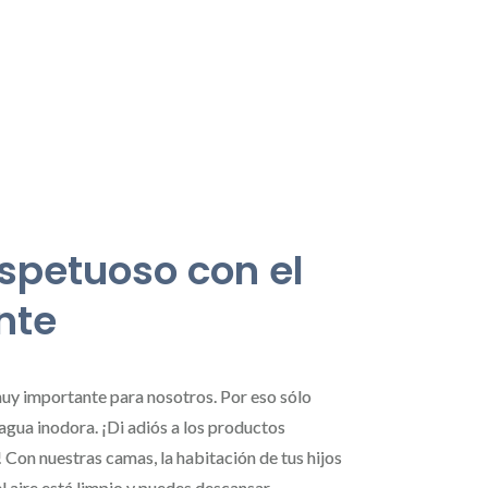
spetuoso con el
nte
uy importante para nosotros. Por eso sólo
 agua inodora. ¡Di adiós a los productos
 Con nuestras camas, la habitación de tus hijos
l aire está limpio y puedes descansar