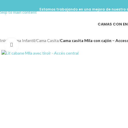
Skip to navigation
Estamos trabajando en una mejora de nuestro s
Skip to main content
CAMAS CON EN
Inicio
/
Cama Infantil
/
Cama Casita
/
Cama casita Mila con cajón – Acces
Click to enlarge