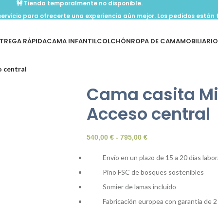
🚧 Tienda temporalmente no disponible.
ervicio para ofrecerte una experiencia aún mejor. Los pedidos está
TREGA RÁPIDA
CAMA INFANTIL
COLCHÓN
ROPA DE CAMA
MOBILIARI
o central
Cama casita Mi
Acceso central
540,00
€
-
795,00
€
Envío en un plazo de 15 a 20 días labo
Pino FSC de bosques sostenibles
Somier de lamas incluido
Fabricación europea con garantía de 2