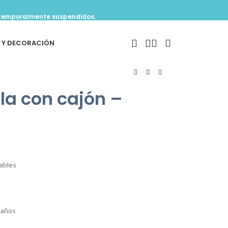
n temporalmente suspendidos.
O Y DECORACIÓN
la con cajón –
rables
 años