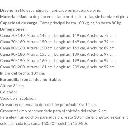
Diseño:
Estilo escandinavo, fabricado en madera de pino.
Material:
Madera de pino en estado bruto, sin tratar, sin barnizar ni pinta
Capacidad de carga:
Cama principal hasta 100 kg, cajón hasta 80 kg.
Dimensiones:
Cama 70×140: Altura: 145 cm, Longitud: 149 cm, Anchura: 79 cm.
Cama 70×160: Altura: 150 cm, Longitud: 169 cm, Anchura: 79 cm.
Cama 80×160: Altura: 150 cm, Longitud: 169 cm, Anchura: 89 cm.
Cama 90×180: Altura: 155 cm, Longitud: 189 cm, Anchura: 99 cm.
Cama 90×190: Altura: 160 cm, Longitud: 199 cm, Anchura: 99 cm.
Cama 90×200: Altura: 161 cm, Longitud: 209 cm, Anchura: 99 cm.
Inicio del techo:
100 cm.
Barandilla frontal desmontable:
Altura: 34 cm.
Colchón:
Vendido sin colchón.
Grosor recomendado del colchón principal: 10 a 12 cm.
Grosor máximo recomendado para el colchón del cajón: 9 cm.
Para elegir un colchón para el cajón, resta 10 cm de la longitud según el
seleccionada (ej.: cama 160/80 = colchón 150/80).