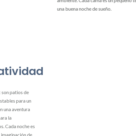
ambiente. Cada cama es un pequeño teso
una buena noche de sueño.
eatividad
 son patios de
estables para un
 en una aventura
ara la
os. Cada noche es
a imaginación de