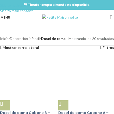
🚧 Tienda temporalmente no disponible.
Skip to navigation
Skip to main content
MENU
Dosel de cama
Inicio
/
Decoración infantil
/
Dosel de cama
Mostrando los 20 resultados
Mostrar barra lateral
Filtros
Dosel de cama Cabane B –
Dosel de cama Cabane A –