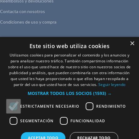
Reembolsos y devoluciones
Contacta con nosotros
Condiciones de uso y compra
ACERCA DE
×
Este sitio web utiliza cookies
Blog
Utilizamos cookies para personalizar el contenido y los anuncios y
Sobre nosotros
para analizar nuestro tráfico. También compartimos información
sobre el uso que usted hace de nuestro sitio con nuestros socios de
Aviso legal
publicidad y análisis, que pueden combinarla con otra información
que usted les haya proporcionado o que ellos hayan recopilado a
Política de privacidad
partir del uso que usted hace de sus servicios.
Seguir leyendo
MOSTRAR TODOS LOS SOCIOS
(1593) →
ESTRICTAMENTE NECESARIO
RENDIMIENTO
© Petite Maisonnette 2024
SEGMENTACIÓN
FUNCIONALIDAD
ACEPTAR TODO
RECHAZAR TODO